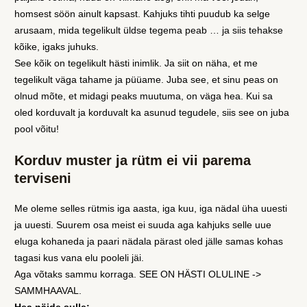
homsest söön ainult kapsast. Kahjuks tihti puudub ka selge
arusaam, mida tegelikult üldse tegema peab … ja siis tehakse
kõike, igaks juhuks.
See kõik on tegelikult hästi inimlik. Ja siit on näha, et me
tegelikult väga tahame ja püüame. Juba see, et sinu peas on
olnud mõte, et midagi peaks muutuma, on väga hea. Kui sa
oled korduvalt ja korduvalt ka asunud tegudele, siis see on juba
pool võitu!
Korduv muster ja rütm ei vii parema
terviseni
Me oleme selles rütmis iga aasta, iga kuu, iga nädal üha uuesti
ja uuesti. Suurem osa meist ei suuda aga kahjuks selle uue
eluga kohaneda ja paari nädala pärast oled jälle samas kohas
tagasi kus vana elu pooleli jäi.
Aga võtaks sammu korraga. SEE ON HÄSTI OLULINE ->
SAMMHAAVAL.