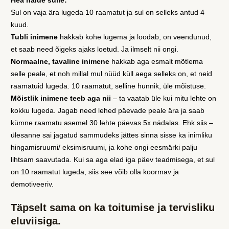
Hea näide sulle:
Sul on vaja ära lugeda 10 raamatut ja sul on selleks antud 4
kuud.
Tubli inimene
hakkab kohe lugema ja loodab, on veendunud,
et saab need õigeks ajaks loetud. Ja ilmselt nii ongi.
Normaalne, tavaline inimene
hakkab aga esmalt mõtlema
selle peale, et noh millal mul nüüd küll aega selleks on, et neid
raamatuid lugeda. 10 raamatut, selline hunnik, üle mõistuse.
Mõistlik inimene teeb aga nii
– ta vaatab üle kui mitu lehte on
kokku lugeda. Jagab need lehed päevade peale ära ja saab
kümne raamatu asemel 30 lehte päevas 5x nädalas. Ehk siis –
ülesanne sai jagatud sammudeks jättes sinna sisse ka inimliku
hingamisruumi/ eksimisruumi, ja kohe ongi eesmärki palju
lihtsam saavutada. Kui sa aga elad iga päev teadmisega, et sul
on 10 raamatut lugeda, siis see võib olla koormav ja
demotiveeriv.
Täpselt sama on ka toitumise ja tervisliku
eluviisiga.