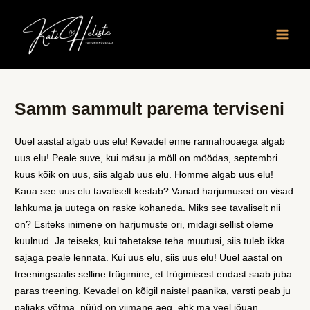
Skip
Main
to
Men
content
Post
navigation
Samm sammult parema terviseni
Uuel aastal algab uus elu! Kevadel enne rannahooaega algab
uus elu! Peale suve, kui mäsu ja möll on möödas, septembri
kuus kõik on uus, siis algab uus elu. Homme algab uus elu!
Kaua see uus elu tavaliselt kestab? Vanad harjumused on visad
lahkuma ja uutega on raske kohaneda. Miks see tavaliselt nii
on? Esiteks inimene on harjumuste ori, midagi sellist oleme
kuulnud. Ja teiseks, kui tahetakse teha muutusi, siis tuleb ikka
sajaga peale lennata. Kui uus elu, siis uus elu! Uuel aastal on
treeningsaalis selline trügimine, et trügimisest endast saab juba
paras treening. Kevadel on kõigil naistel paanika, varsti peab ju
paljaks võtma, nüüd on viimane aeg, ehk ma veel jõuan,