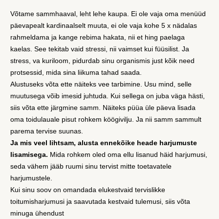
Võtame sammhaaval, leht lehe kaupa. Ei ole vaja oma menüüd
päevapealt kardinaalselt muuta, ei ole vaja kohe 5 x nädalas
rahmeldama ja kange rebima hakata, nii et hing paelaga
kaelas. See tekitab vaid stressi, nii vaimset kui füüsilist. Ja
stress, va kuriloom, pidurdab sinu organismis just kõik need
protsessid, mida sina liikuma tahad saada.
Alustuseks võta ette näiteks vee tarbimine. Usu mind, selle
muutusega võib imesid juhtuda. Kui sellega on juba väga hästi,
siis võta ette järgmine samm. Näiteks püüa üle päeva lisada
oma toidulauale pisut rohkem köögivilju. Ja nii samm sammult
parema tervise suunas.
Ja mis veel lihtsam, alusta ennekõike heade harjumuste
lisamisega.
Mida rohkem oled oma ellu lisanud häid harjumusi,
seda vähem jääb ruumi sinu tervist mitte toetavatele
harjumustele.
Kui sinu soov on omandada elukestvaid tervislikke
toitumisharjumusi ja saavutada kestvaid tulemusi, siis võta
minuga ühendust